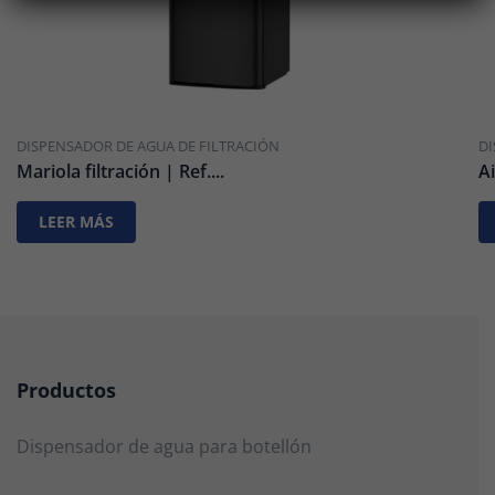
DISPENSADOR DE AGUA DE FILTRACIÓN
DI
Mariola filtración | Ref....
A
LEER MÁS
Productos
Dispensador de agua para botellón