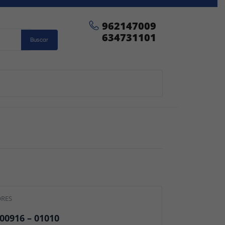
962147009
634731101
Buscar
ORES
 00916 – 01010