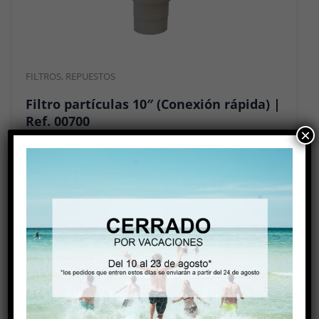
FILTROS
,
REPUESTOS
Filtro partículas 10″ (Conexión rápida) |
Ref. 00700
×