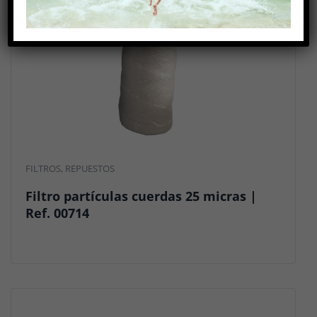
FILTROS
,
REPUESTOS
Filtro partículas cuerdas 25 micras |
Ref. 00714