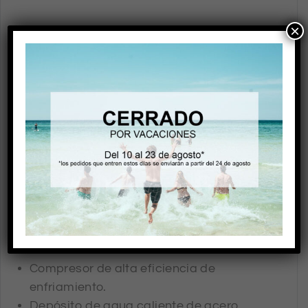
×
COMPONENTES Y ESPECIFICACIONES
TÉCNICAS
Certificado GS, CE, CB, UL, NSF, ES
Refrigeración por compresor de primera
calidad DANFU.
La caldera tiene instalado un sistema de
purga para alargar la vida de la caldera.
Todos los conductos son de acero
inoxidable (sin sabores de plásticos).
Nuevo acabado. Un diseño muy atractivo.
Doble dispositivo de seguridad para evitar
el sobrecalentamiento.
Compresor de alta eficiencia de
enfriamiento.
Depósito de agua caliente de acero