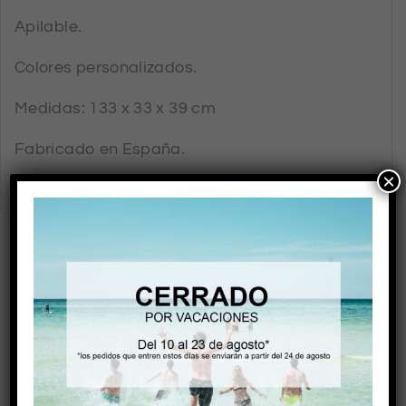
Apilable.
Colores personalizados.
Medidas: 133 x 33 x 39 cm
Fabricado en España.
×
RELATED PRODUCTS