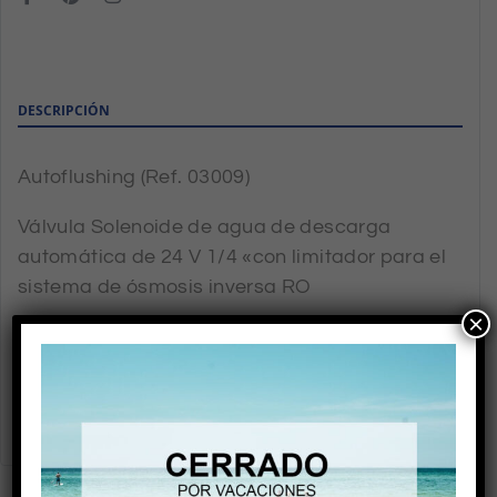
DESCRIPCIÓN
Autoflushing (Ref. 03009)
Válvula Solenoide de agua de descarga
automática de 24 V 1/4 «con limitador para el
sistema de ósmosis inversa RO
×
Conexión tubo: 1/4″TR-1/4″TR
Voltaje: 24V