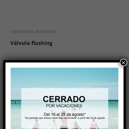
CONECTORES
,
REPUESTOS
Válvula flushing
×