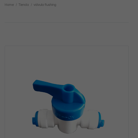
Home
/
Tienda
/
válvula flushing