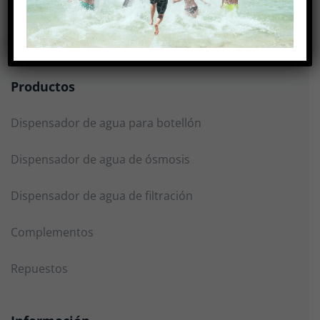
Productos
Dispensador de agua para botellón
Dispensador de agua de ósmosis
Dispensador de agua de filtración
Complementos
Repuestos