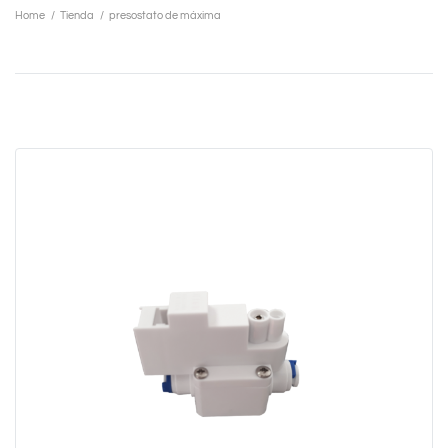
Home
/
Tienda
/
presostato de máxima