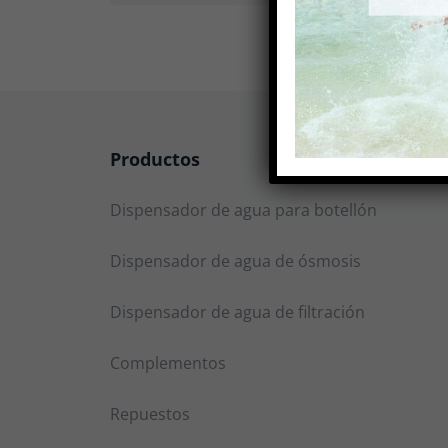
Productos
Dispensador de agua para botellón
Dispensador de agua de ósmosis
Dispensador de agua de filtración
Complementos
Repuestos