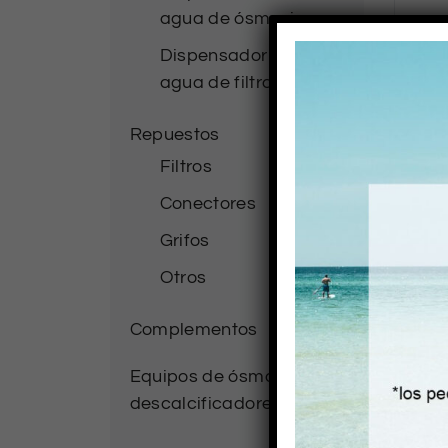
agua de ósmosis
Dispensador de
agua de filtración
Repuestos
Filtros
Conectores
Grifos
Otros
Complementos
Equipos de ósmosis y
descalcificadores