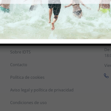
Información
Co
De 
Sobre IDTS
18:
Contacto
Vie
Política de cookies
Aviso legal y política de privacidad
Condiciones de uso