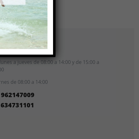
ntacto
lunes a jueves de 08:00 a 14:00 y de 15:00 a
00
rnes de 08:00 a 14:00
962147009
634731101