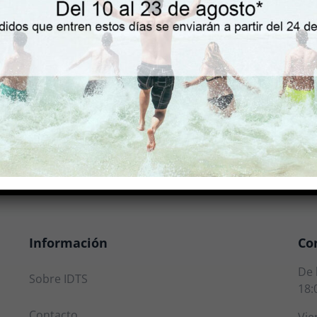
Soporte botella con sistem
Información
Co
De 
Sobre IDTS
18:
Contacto