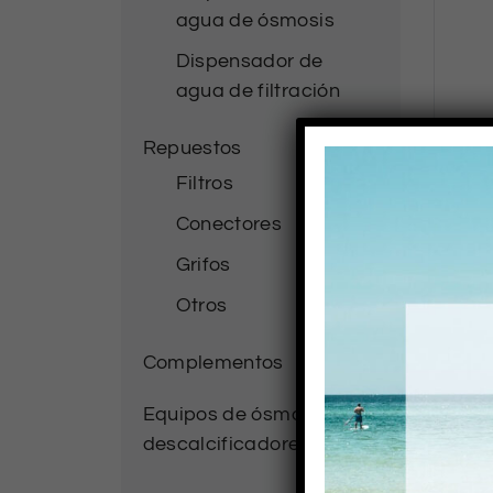
agua de ósmosis
Dispensador de
agua de filtración
Repuestos
Filtros
Conectores
Grifos
Otros
Complementos
Equipos de ósmosis y
descalcificadores