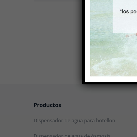
Productos
Dispensador de agua para botellón
Dispensador de agua de ósmosis