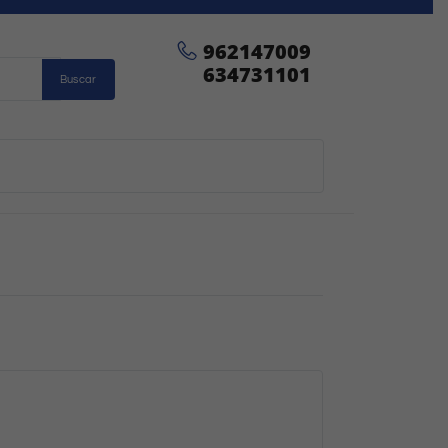
962147009
634731101
Buscar