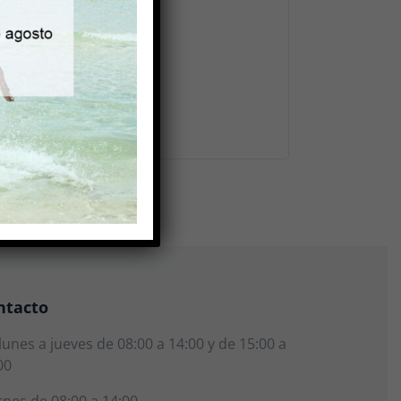
a antipinchazo
ntacto
lunes a jueves de 08:00 a 14:00 y de 15:00 a
00