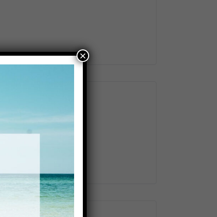
×
smosis